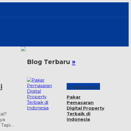
Blog Terbaru
»
i
Uncategorized
Pakar
Pemasaran
Digital Property
Terbaik di
al?
Indonesia
nya
 Tapi…