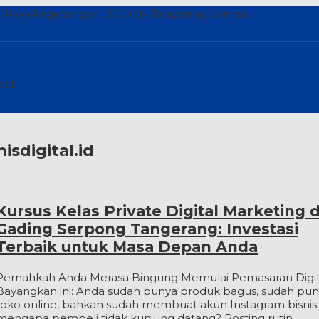
l. Raya Pagedangan, BSD City Tangerang Banten
KEL
isdigital.id
Kursus Kelas Private Digital Marketing d
Gading Serpong Tangerang: Investasi
Terbaik untuk Masa Depan Anda
Pernahkah Anda Merasa Bingung Memulai Pemasaran Digit
Bayangkan ini: Anda sudah punya produk bagus, sudah pu
toko online, bahkan sudah membuat akun Instagram bisnis.
mengapa pembeli tidak kunjung datang? Posting rutin,