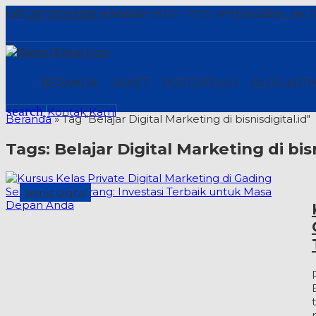
call
schedule
location_on
08170009168
09.00 - 17.00 WIB
J
BERANDA
PAKET
PORTOFOLIO
BLOG ARTI
search
Kontak Kami
Beranda
»
Tag "Belajar Digital Marketing di bisnisdigital.id"
Tags:
Belajar Digital Marketing di bisn
Bisnis Digital