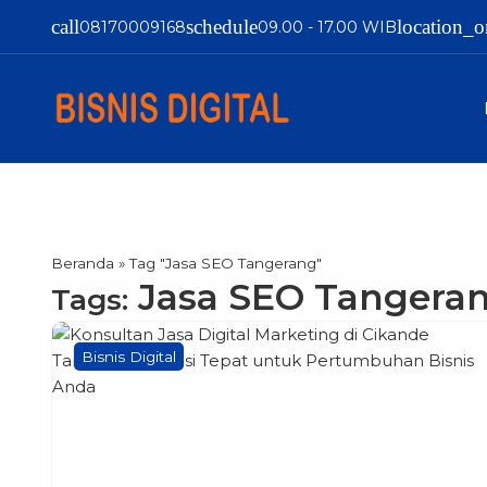
call
schedule
location_o
08170009168
09.00 - 17.00 WIB
Beranda
»
Tag "Jasa SEO Tangerang"
Jasa SEO Tangera
Tags:
Bisnis Digital