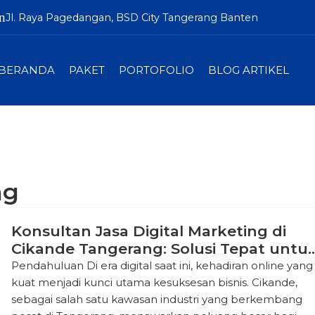
n
Jl. Raya Pagedangan, BSD City Tangerang Banten
BERANDA
PAKET
PORTOFOLIO
BLOG ARTIKEL
ng
Konsultan Jasa Digital Marketing di
Cikande Tangerang: Solusi Tepat untu
Pertumbuhan Bisnis Anda
Pendahuluan Di era digital saat ini, kehadiran online yang
kuat menjadi kunci utama kesuksesan bisnis. Cikande,
sebagai salah satu kawasan industri yang berkembang