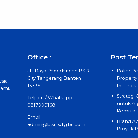
Office :
Post Ter
JL. Raya Pagedangan BSD
Pakar Pe
g
City Tangerang Banten
Property 
sia.
15339
Indonesi
ami.
Strategi
Telpon / Whatsapp :
untuk Ag
0817009168
Pemula
Email :
Brand A
admin@bisnisdigital.com
Proyek 