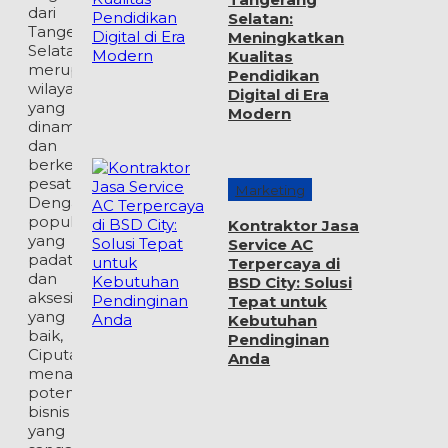
dari
Selatan:
Tangerang
Meningkatkan
Selatan,
Kualitas
merupakan
Pendidikan
wilayah
Digital di Era
yang
Modern
dinamis
dan
berkembang
pesat.
Marketing
Dengan
populasi
Kontraktor Jasa
yang
Service AC
padat
Terpercaya di
dan
BSD City: Solusi
aksesibilitas
Tepat untuk
yang
Kebutuhan
baik,
Pendinginan
Ciputat
Anda
menawarkan
potensi
bisnis
yang