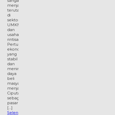
sangat
menjanjikan,
terutama
di
sektor
UMKM
dan
usaha
rintisan.
Pertumbuhan
ekonomi
yang
stabil
dan
meningkatnya
daya
beli
masyarakat
menjadikan
Ciputat
sebagai
pasar
[…]
Selengkapnya