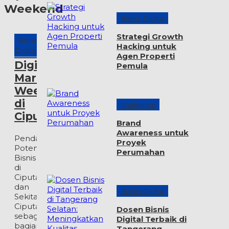
Weekend
Bisnis Digital
Strategi Growth
Bisnis
Hacking untuk
Digital
Workshop
Agen Properti
Digital
Pemula
Marketing
Weekend
di
Marketing
Ciputat
Brand
Awareness untuk
Pendahuluan
Proyek
Potensi
Perumahan
Bisnis
di
Ciputat
dan
Bisnis Digital
Sekitarnya
Ciputat,
Dosen Bisnis
sebagai
Digital Terbaik di
bagian
Tangerang