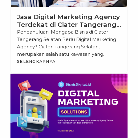
Jasa Digital Marketing Agency
Terdekat di Ciater Tangerang
Selatan
Pendahuluan: Mengapa Bisnis di Ciater
Tangerang Selatan Perlu Digital Marketing
Agency? Ciater, Tangerang Selatan,
merupakan salah satu kawasan yang
berkembang pesat dalam sektor bisnis dan
SELENGKAPNYA
industri. Dengan semakin banyaknya usaha
kecil, menengah, dan besar yang
bermunculan, persaingan di pasar lokal
menjadi semakin ketat. Dalam kondisi
seperti ini, strategi pemasaran digital
menjadi sangat penting untuk
meningkatkan […]