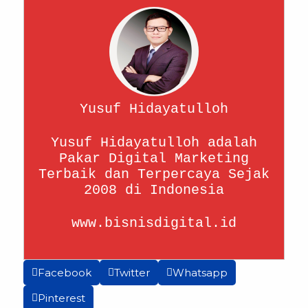
Yusuf Hidayatulloh
Yusuf Hidayatulloh adalah
Pakar Digital Marketing
Terbaik dan Terpercaya Sejak
2008 di Indonesia
www.bisnisdigital.id
Facebook
Twitter
Whatsapp
Pinterest