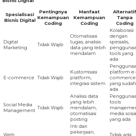
Bisnis Digital
Pentingnya
Manfaat
Alternati
Spesialisasi
Kemampuan
Kemampuan
Tanpa
Bisnis Digital
Coding
Coding
Coding
Kolaborasi
Otomatisasi
dengan
Digital
tugas, analisis
spesialis,
Tidak Wajib
Marketing
data yang lebih
pengguna
mendalam
tools yang
ada
Pengguna
Kustomisasi
platform e-
E-commerce
Tidak Wajib
platform,
commerce
integrasi sistem
yang sudah
ada
Analisis data
Pengguna
yang lebih
tools
Social Media
Tidak Wajib
mendalam,
manajeme
Management
otomatisasi
media sosia
posting
yang ada
Inti dari
pekerjaan,
Web
Tidak ada