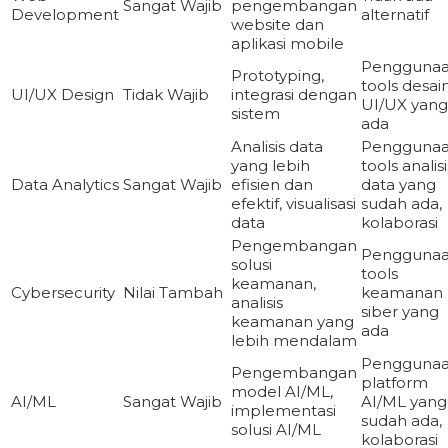
Sangat Wajib
pengembangan
Development
alternatif
website dan
aplikasi mobile
Pengguna
Prototyping,
tools desai
UI/UX Design
Tidak Wajib
integrasi dengan
UI/UX yang
sistem
ada
Analisis data
Pengguna
yang lebih
tools analisi
Data Analytics
Sangat Wajib
efisien dan
data yang
efektif, visualisasi
sudah ada,
data
kolaborasi
Pengembangan
Pengguna
solusi
tools
keamanan,
Cybersecurity
Nilai Tambah
keamanan
analisis
siber yang
keamanan yang
ada
lebih mendalam
Pengguna
Pengembangan
platform
model AI/ML,
AI/ML
Sangat Wajib
AI/ML yang
implementasi
sudah ada,
solusi AI/ML
kolaborasi