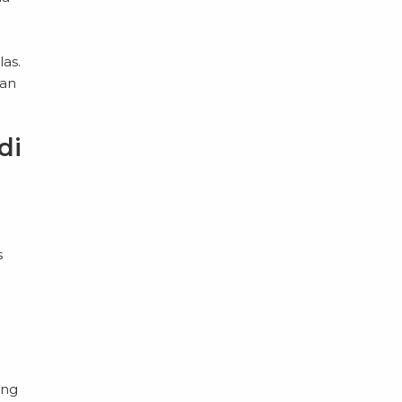
as.
man
di
s
ang