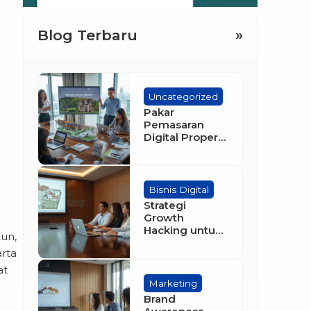
Blog Terbaru
»
Uncategorized
Pakar
Pemasaran
Digital Property
Terbaik di
Indonesia
Bisnis Digital
Strategi
Growth
Hacking untuk
mun,
Agen Properti
arta
Pemula
at
Marketing
Brand