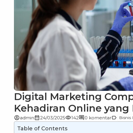
Digital Marketing Com
Kehadiran Online yang 
account_circle
calendar_month
visibility
comment
label
admin
24/03/2025
142
0 komentar
Bisnis 
Table of Contents