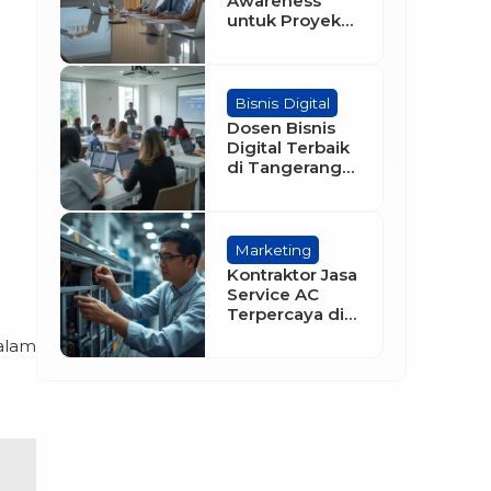
Awareness
untuk Proyek
Perumahan
Bisnis Digital
Dosen Bisnis
Digital Terbaik
di Tangerang
Selatan:
Meningkatkan
Kualitas
Pendidikan
Marketing
Digital di Era
Kontraktor Jasa
Modern
Service AC
Terpercaya di
BSD City: Solusi
alam
Tepat untuk
Kebutuhan
Pendinginan
Anda