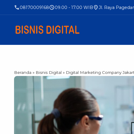
call
schedule
location_on
08170009168
09.00 - 17.00 WIB
Jl. Raya Pageda
Beranda
»
Bisnis Digital
»
Digital Marketing Company Jaka