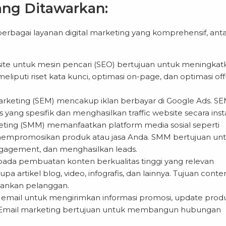
ang Ditawarkan:
rbagai layanan digital marketing yang komprehensif, anta
ite untuk mesin pencari (SEO) bertujuan untuk meningkat
eliputi riset kata kunci, optimasi on-page, dan optimasi off
rketing (SEM) mencakup iklan berbayar di Google Ads. S
g spesifik dan menghasilkan traffic website secara inst
eting (SMM) memanfaatkan platform media sosial seperti
k mempromosikan produk atau jasa Anda. SMM bertujuan un
agement, dan menghasilkan leads.
ada pembuatan konten berkualitas tinggi yang relevan
a artikel blog, video, infografis, dan lainnya. Tujuan conte
ankan pelanggan.
mail untuk mengirimkan informasi promosi, update prod
 Email marketing bertujuan untuk membangun hubungan