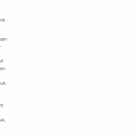
ra
kan
-
EM
an.
tuk
nt
uk,