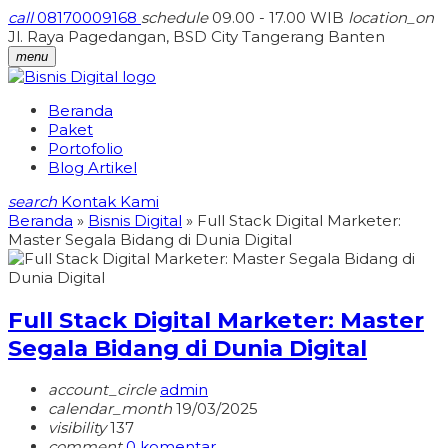
call
08170009168
schedule
09.00 - 17.00 WIB
location_on
Jl. Raya Pagedangan, BSD City Tangerang Banten
menu
Beranda
Paket
Portofolio
Blog Artikel
search
Kontak Kami
Beranda
»
Bisnis Digital
»
Full Stack Digital Marketer:
Master Segala Bidang di Dunia Digital
Full Stack Digital Marketer: Master
Segala Bidang di Dunia Digital
account_circle
admin
calendar_month
19/03/2025
visibility
137
comment
0 komentar