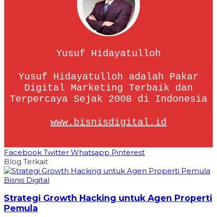
Yusuf Hidayatulloh
Yusuf Hidayatulloh adalah Pakar
Digital Marketing Terbaik dan
Terpercaya Sejak 2008 di Indonesia
www.bisnisdigital.id
Facebook
Twitter
Whatsapp
Pinterest
Blog Terkait
Bisnis Digital
Strategi Growth Hacking untuk Agen Properti
Pemula