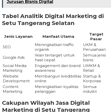
Jurusan Bisnis Digital
Tabel Analitik Digital Marketing di
Setu Tangerang Selatan
Target
Jenis Layanan
Manfaat Utama
Pasar
Meningkatkan traffic
UKM &
SEO
organik
Perusahaan
Iklan tertarget untuk
Semua jenis
Google Ads
hasil cepat
bisnis
Social Media
Engagement dan brand
UMKM &
Marketing
awareness
Retail
Website
Membangun kredibilitas
Startup &
Development
online
Korporasi
Content
Meningkatkan loyalitas
Semua
Marketing
pelanggan
industri
Cakupan Wilayah Jasa Digital
Marketing di Setu Tangerang