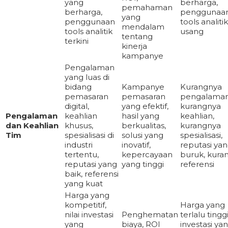
yang
berharga,
pemahaman
berharga,
penggunaa
yang
penggunaan
tools analiti
mendalam
tools analitik
usang
tentang
terkini
kinerja
kampanye
Pengalaman
yang luas di
bidang
Kampanye
Kurangnya
pemasaran
pemasaran
pengalaman
digital,
yang efektif,
kurangnya
Pengalaman
keahlian
hasil yang
keahlian,
dan Keahlian
khusus,
berkualitas,
kurangnya
Tim
spesialisasi di
solusi yang
spesialisasi,
industri
inovatif,
reputasi ya
tertentu,
kepercayaan
buruk, kura
reputasi yang
yang tinggi
referensi
baik, referensi
yang kuat
Harga yang
kompetitif,
Harga yang
nilai investasi
Penghematan
terlalu tinggi,
yang
biaya, ROI
investasi ya