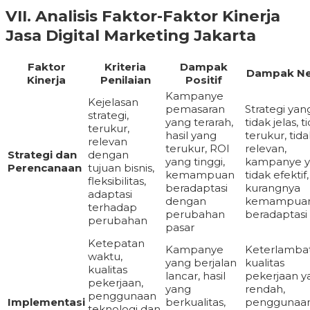
VII. Analisis Faktor-Faktor Kinerja
Jasa Digital Marketing Jakarta
Faktor
Kriteria
Dampak
Dampak Ne
Kinerja
Penilaian
Positif
Kampanye
Kejelasan
pemasaran
Strategi yan
strategi,
yang terarah,
tidak jelas, t
terukur,
hasil yang
terukur, tida
relevan
terukur, ROI
relevan,
Strategi dan
dengan
yang tinggi,
kampanye 
Perencanaan
tujuan bisnis,
kemampuan
tidak efektif,
fleksibilitas,
beradaptasi
kurangnya
adaptasi
dengan
kemampua
terhadap
perubahan
beradaptasi
perubahan
pasar
Ketepatan
Kampanye
Keterlamba
waktu,
yang berjalan
kualitas
kualitas
lancar, hasil
pekerjaan y
pekerjaan,
yang
rendah,
penggunaan
Implementasi
berkualitas,
penggunaa
teknologi dan