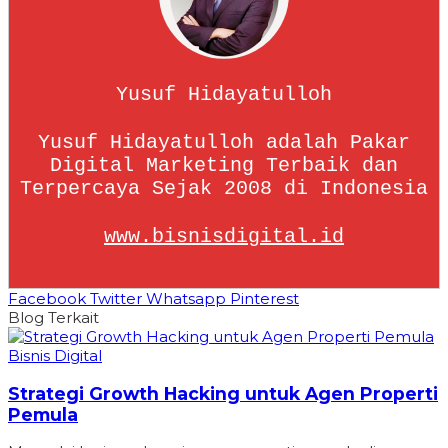
Yusuf Hidayatulloh
Yusuf Hidayatulloh adalah Pakar
Digital Marketing Terbaik dan
Terpercaya Sejak 2008 di Indonesia
www.bisnisdigital.id
Facebook
Twitter
Whatsapp
Pinterest
Blog Terkait
Bisnis Digital
Strategi Growth Hacking untuk Agen Properti
Pemula