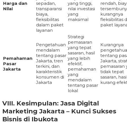
Harga dan
sepadan,
yang tinggi,
rendah, bia
Nilai
transparansi
nilai investasi
tersembunyi
biaya,
yang
kurangnya
fleksibilitas
maksimal
fleksibilitas
dalam paket
paket layan
layanan
Strategi
pemasaran
Pengetahuan
Kurangnya
yang tepat
mendalam
pengetahu
sasaran, hasil
tentang pasar
tentang pas
Pemahaman
yang lebih
Jakarta, tren
Jakarta, stra
Pasar
efektif,
terkini, dan
pemasaran 
Jakarta
pemahaman
karakteristik
tidak tepat
yang
konsumen di
sasaran, hasi
mendalam
Jakarta
kurang efekt
tentang pasar
lokal
VIII. Kesimpulan: Jasa Digital
Marketing Jakarta – Kunci Sukses
Bisnis di Ibukota