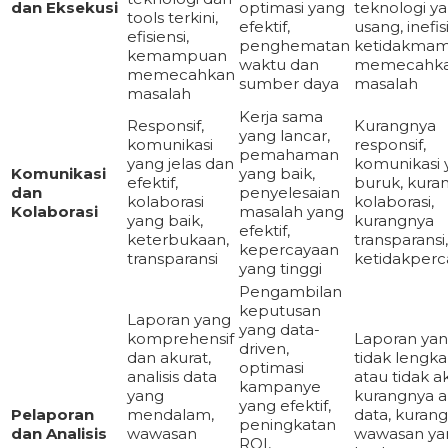
dan Eksekusi
optimasi yang
teknologi y
tools terkini,
efektif,
usang, inefis
efisiensi,
penghematan
ketidakma
kemampuan
waktu dan
memecahk
memecahkan
sumber daya
masalah
masalah
Kerja sama
Responsif,
Kurangnya
yang lancar,
komunikasi
responsif,
pemahaman
yang jelas dan
komunikasi 
Komunikasi
yang baik,
efektif,
buruk, kura
dan
penyelesaian
kolaborasi
kolaborasi,
Kolaborasi
masalah yang
yang baik,
kurangnya
efektif,
keterbukaan,
transparansi,
kepercayaan
transparansi
ketidakper
yang tinggi
Pengambilan
keputusan
Laporan yang
yang data-
komprehensif
Laporan ya
driven,
dan akurat,
tidak lengk
optimasi
analisis data
atau tidak ak
kampanye
yang
kurangnya an
yang efektif,
Pelaporan
mendalam,
data, kuran
peningkatan
dan Analisis
wawasan
wawasan ya
ROI,