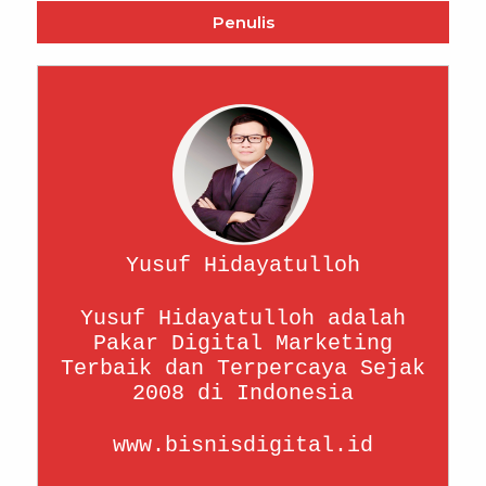
Penulis
Yusuf Hidayatulloh
Yusuf Hidayatulloh adalah
Pakar Digital Marketing
Terbaik dan Terpercaya Sejak
2008 di Indonesia
www.bisnisdigital.id