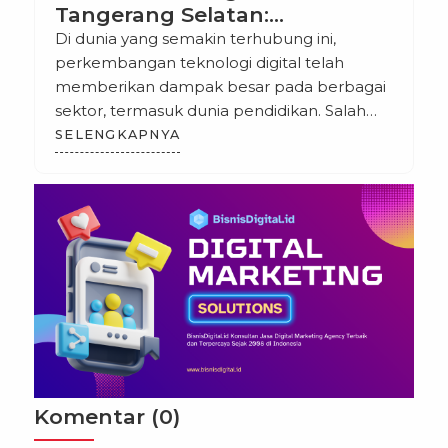
Tangerang Selatan:
Meningkatkan Kualitas
Di dunia yang semakin terhubung ini,
Pendidikan Digital di Era
perkembangan teknologi digital telah
Modern
memberikan dampak besar pada berbagai
sektor, termasuk dunia pendidikan. Salah
satu sektor yang berkembang pesat adalah
SELENGKAPNYA
bisnis digital, yang menjadi bidang yang
sangat diminati oleh para mahasiswa dan
profesional yang ingin mengembangkan
keahlian di bidang ini. Tangerang Selatan,
sebagai salah satu kota berkembang di
Indonesia, […]
Komentar (0)