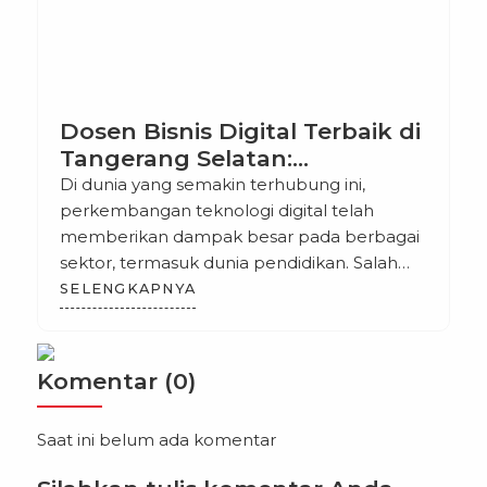
Dosen Bisnis Digital Terbaik di
Tangerang Selatan:
Meningkatkan Kualitas
Di dunia yang semakin terhubung ini,
Pendidikan Digital di Era
perkembangan teknologi digital telah
Modern
memberikan dampak besar pada berbagai
sektor, termasuk dunia pendidikan. Salah
satu sektor yang berkembang pesat adalah
SELENGKAPNYA
bisnis digital, yang menjadi bidang yang
sangat diminati oleh para mahasiswa dan
profesional yang ingin mengembangkan
Komentar (0)
keahlian di bidang ini. Tangerang Selatan,
sebagai salah satu kota berkembang di
Saat ini belum ada komentar
Indonesia, […]