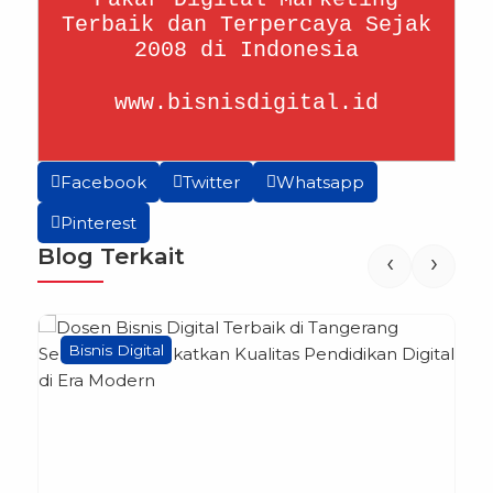
Terbaik dan Terpercaya Sejak
2008 di Indonesia
www.bisnisdigital.id
Facebook
Twitter
Whatsapp
Pinterest
Blog Terkait
‹
›
Bisnis Digital