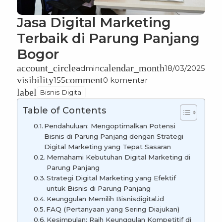
Jasa Digital Marketing
Terbaik di Parung Panjang
Bogor
account_circle
calendar_month
admin
18/03/2025
visibility
comment
155
0 komentar
label
Bisnis Digital
Table of Contents
Pendahuluan: Mengoptimalkan Potensi
Bisnis di Parung Panjang dengan Strategi
Digital Marketing yang Tepat Sasaran
Memahami Kebutuhan Digital Marketing di
Parung Panjang
Strategi Digital Marketing yang Efektif
untuk Bisnis di Parung Panjang
Keunggulan Memilih Bisnisdigital.id
FAQ (Pertanyaan yang Sering Diajukan)
Kesimpulan: Raih Keunggulan Kompetitif di