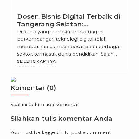
Dosen Bisnis Digital Terbaik di
Tangerang Selatan:
Meningkatkan Kualitas
Di dunia yang semakin terhubung ini,
Pendidikan Digital di Era
perkembangan teknologi digital telah
Modern
memberikan dampak besar pada berbagai
sektor, termasuk dunia pendidikan. Salah
satu sektor yang berkembang pesat adalah
SELENGKAPNYA
bisnis digital, yang menjadi bidang yang
sangat diminati oleh para mahasiswa dan
profesional yang ingin mengembangkan
Komentar (0)
keahlian di bidang ini. Tangerang Selatan,
sebagai salah satu kota berkembang di
Saat ini belum ada komentar
Indonesia, […]
Silahkan tulis komentar Anda
You must be
logged in
to post a comment.