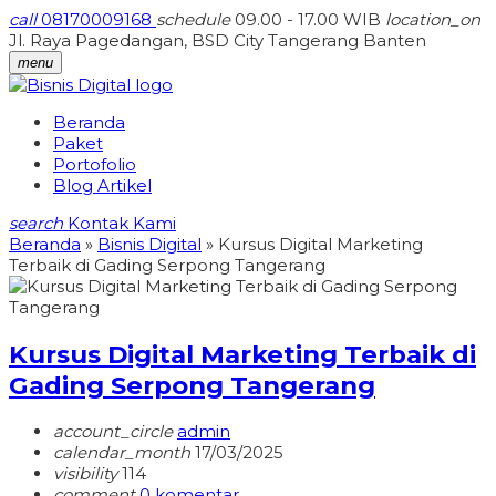
call
08170009168
schedule
09.00 - 17.00 WIB
location_on
Jl. Raya Pagedangan, BSD City Tangerang Banten
menu
Beranda
Paket
Portofolio
Blog Artikel
search
Kontak Kami
Beranda
»
Bisnis Digital
»
Kursus Digital Marketing
Terbaik di Gading Serpong Tangerang
Kursus Digital Marketing Terbaik di
Gading Serpong Tangerang
account_circle
admin
calendar_month
17/03/2025
visibility
114
comment
0 komentar