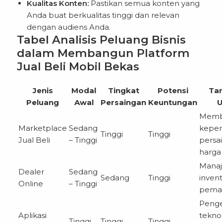
Kualitas Konten:
Pastikan semua konten yang
Anda buat berkualitas tinggi dan relevan
dengan audiens Anda.
Tabel Analisis Peluang Bisnis
dalam Membangun Platform
Jual Beli Mobil Bekas
Jenis
Modal
Tingkat
Potensi
Ta
Peluang
Awal
Persaingan
Keuntungan
Memb
Marketplace
Sedang
keper
Tinggi
Tinggi
Jual Beli
– Tinggi
persa
harga
Mana
Dealer
Sedang
Sedang
Tinggi
invent
Online
– Tinggi
pema
Peng
Aplikasi
teknol
Tinggi
Tinggi
Tinggi