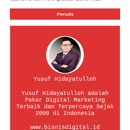
Penulis
Yusuf Hidayatulloh
Yusuf Hidayatulloh adalah
Pakar Digital Marketing
Terbaik dan Terpercaya Sejak
2008 di Indonesia
www.bisnisdigital.id