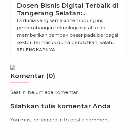
Dosen Bisnis Digital Terbaik di
Tangerang Selatan:
Meningkatkan Kualitas
Di dunia yang semakin terhubung ini,
Pendidikan Digital di Era
perkembangan teknologi digital telah
Modern
memberikan dampak besar pada berbagai
sektor, termasuk dunia pendidikan. Salah
satu sektor yang berkembang pesat adalah
SELENGKAPNYA
bisnis digital, yang menjadi bidang yang
sangat diminati oleh para mahasiswa dan
profesional yang ingin mengembangkan
Komentar (0)
keahlian di bidang ini. Tangerang Selatan,
sebagai salah satu kota berkembang di
Saat ini belum ada komentar
Indonesia, […]
Silahkan tulis komentar Anda
You must be
logged in
to post a comment.