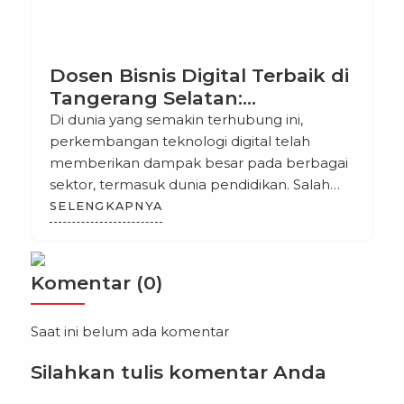
Dosen Bisnis Digital Terbaik di
Tangerang Selatan:
Meningkatkan Kualitas
Di dunia yang semakin terhubung ini,
Pendidikan Digital di Era
perkembangan teknologi digital telah
Modern
memberikan dampak besar pada berbagai
sektor, termasuk dunia pendidikan. Salah
satu sektor yang berkembang pesat adalah
SELENGKAPNYA
bisnis digital, yang menjadi bidang yang
sangat diminati oleh para mahasiswa dan
profesional yang ingin mengembangkan
Komentar (0)
keahlian di bidang ini. Tangerang Selatan,
sebagai salah satu kota berkembang di
Saat ini belum ada komentar
Indonesia, […]
Silahkan tulis komentar Anda