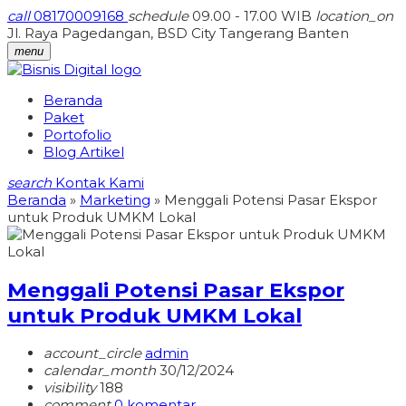
call
08170009168
schedule
09.00 - 17.00 WIB
location_on
Jl. Raya Pagedangan, BSD City Tangerang Banten
menu
Beranda
Paket
Portofolio
Blog Artikel
search
Kontak Kami
Beranda
»
Marketing
»
Menggali Potensi Pasar Ekspor
untuk Produk UMKM Lokal
Menggali Potensi Pasar Ekspor
untuk Produk UMKM Lokal
account_circle
admin
calendar_month
30/12/2024
visibility
188
comment
0 komentar