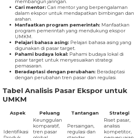
membangun jaringan.
Cari mentor:
Cari mentor yang berpengalaman
dalam ekspor untuk mendapatkan bimbingan dan
arahan.
Manfaatkan program pemerintah:
Manfaatkan
program pemerintah yang mendukung ekspor
UMKM.
Pelajari bahasa asing:
Pelajari bahasa asing yang
digunakan di pasar target.
Pahami budaya lokal:
Pahami budaya lokal di
pasar target untuk menyesuaikan strategi
pemasaran.
Beradaptasi dengan perubahan:
Beradaptasi
dengan perubahan tren pasar dan regulasi.
Tabel Analisis Pasar Ekspor untuk
UMKM
Aspek
Peluang
Tantangan
Strategi
Keunggulan
Riset pasar,
komparatif,
Persaingan,
analisis
Identifikasi
tren pasar
regulasi dan
kompetitor,
Produk
global,
standar
penyesuaian