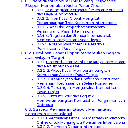
Identifikasi Produk UMKM yang Berpotensi
Ekspor: Menemukan Niche Pasar Global
1. Keunggulan Komparatif: Mencari Keunikan
dan Daya Saing Produk
2. Tren Pasar Global: Mengikuti
Perkembangan Tren Konsumen Internasional
3. Analisis Kompetitor: Memahami
Persaingan di Pasar Internasional
4. Regulasi dan Standar Internasional:
Memenuhi Persyaratan Pasar Ekspor
5. Potensi Pasar: Menilai Besarnya
Permintaan di Pasar Target
Pemilihan Pasar Ekspor: Menentukan Negara
atau Wilayah Target
1. Potensi Pasar: Menilai Besarnya Permintaan
dan Pertumbuhan Pasar
2. Akses Pasar: Mempertimbangkan
Kemudahan Akses ke Pasar Target
3. Kebudayaan dan Preferensi Konsumen:
Memahami Kebiasaan dan Selera Konsumen
4. Persaingan: Menganalisis Kompetitor di
Pasar Target
5. Infrastruktur dan Logistik:
Mempertimbangkan Kemudahan Pengiriman dan
Distribusi
Strategi Pemasaran Ekspor: Menjangkau
Konsumen Internasional
1. Pemasaran Digital: Memanfaatkan Platform
Online untuk Menjangkau Konsumen Internasional
2. Pameran Dagang Internasional: