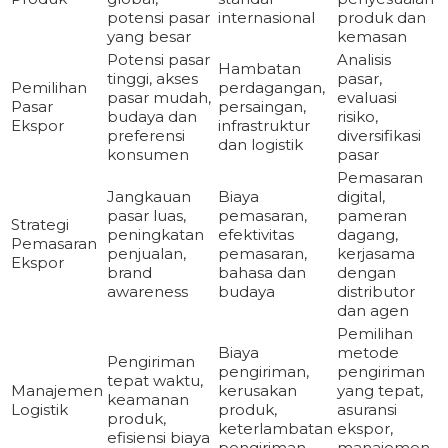
potensi pasar
internasional
produk dan
yang besar
kemasan
Potensi pasar
Analisis
Hambatan
tinggi, akses
pasar,
Pemilihan
perdagangan,
pasar mudah,
evaluasi
Pasar
persaingan,
budaya dan
risiko,
Ekspor
infrastruktur
preferensi
diversifikasi
dan logistik
konsumen
pasar
Pemasaran
Jangkauan
Biaya
digital,
pasar luas,
pemasaran,
pameran
Strategi
peningkatan
efektivitas
dagang,
Pemasaran
penjualan,
pemasaran,
kerjasama
Ekspor
brand
bahasa dan
dengan
awareness
budaya
distributor
dan agen
Pemilihan
Biaya
metode
Pengiriman
pengiriman,
pengiriman
tepat waktu,
Manajemen
kerusakan
yang tepat,
keamanan
Logistik
produk,
asuransi
produk,
keterlambatan
ekspor,
efisiensi biaya
pengiriman
manajemen