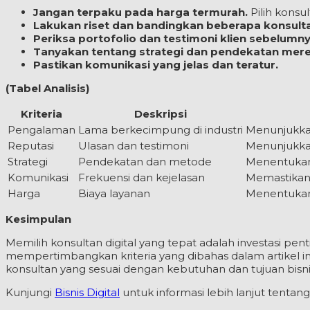
Jangan terpaku pada harga termurah.
Pilih konsu
Lakukan riset dan bandingkan beberapa konsult
Periksa portofolio dan testimoni klien sebelumny
Tanyakan tentang strategi dan pendekatan mere
Pastikan komunikasi yang jelas dan teratur.
(Tabel Analisis)
Kriteria
Deskripsi
Pengalaman
Lama berkecimpung di industri
Menunjukka
Reputasi
Ulasan dan testimoni
Menunjukkan
Strategi
Pendekatan dan metode
Menentukan
Komunikasi
Frekuensi dan kejelasan
Memastikan 
Harga
Biaya layanan
Menentuka
Kesimpulan
Memilih konsultan digital yang tepat adalah investasi pent
mempertimbangkan kriteria yang dibahas dalam artikel
konsultan yang sesuai dengan kebutuhan dan tujuan bisni
Kunjungi
Bisnis Digital
untuk informasi lebih lanjut tentang