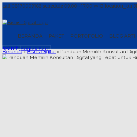
call
schedule
location_on
08170009168
09.00 - 17.00 WIB
J
BERANDA
PAKET
PORTOFOLIO
BLOG ARTI
search
Kontak Kami
Beranda
»
Bisnis Digital
»
Panduan Memilih Konsultan Digit