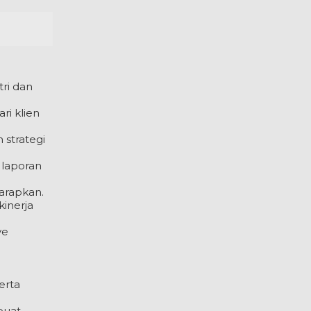
ri dan
ri klien
 strategi
 laporan
harapkan.
inerja
ye
erta
buat