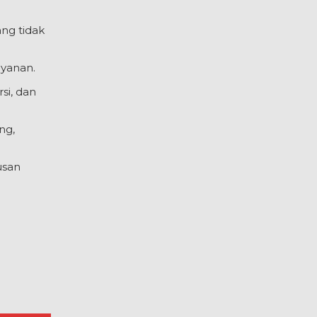
ng tidak
ayanan.
rsi, dan
ng,
usan