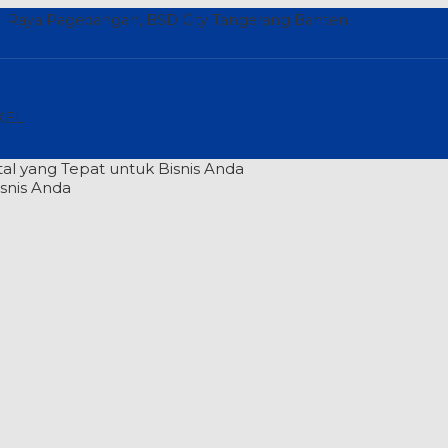
l. Raya Pagedangan, BSD City Tangerang Banten
KEL
al yang Tepat untuk Bisnis Anda