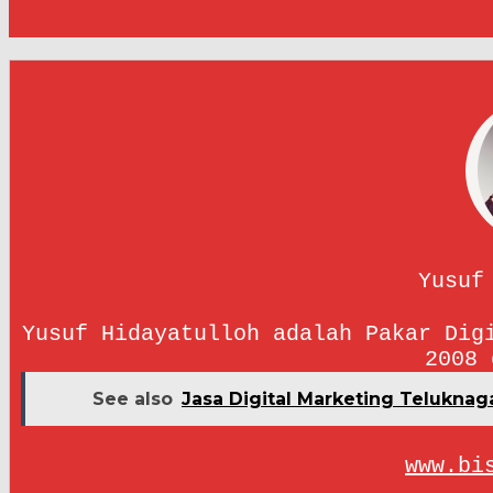
Yusuf
Yusuf Hidayatulloh adalah Pakar Dig
2008 
See also
Jasa Digital Marketing Teluknag
www.bi