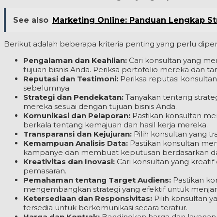
See also
Marketing Online: Panduan Lengkap Stra
Berikut adalah beberapa kriteria penting yang perlu dipe
Pengalaman dan Keahlian:
Cari konsultan yang mem
tujuan bisnis Anda. Periksa portofolio mereka dan ta
Reputasi dan Testimoni:
Periksa reputasi konsulta
sebelumnya.
Strategi dan Pendekatan:
Tanyakan tentang strateg
mereka sesuai dengan tujuan bisnis Anda.
Komunikasi dan Pelaporan:
Pastikan konsultan mem
berkala tentang kemajuan dan hasil kerja mereka.
Transparansi dan Kejujuran:
Pilih konsultan yang tr
Kemampuan Analisis Data:
Pastikan konsultan mem
kampanye dan membuat keputusan berdasarkan da
Kreativitas dan Inovasi:
Cari konsultan yang kreat
pemasaran.
Pemahaman tentang Target Audiens:
Pastikan ko
mengembangkan strategi yang efektif untuk menja
Ketersediaan dan Responsivitas:
Pilih konsultan 
tersedia untuk berkomunikasi secara teratur.
Harga dan Kontrak:
Bandingkan harga dan layanan