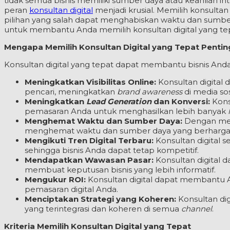
tidak semua bisnis memiliki sumber daya atau keahlian inte
peran
konsultan digital
menjadi krusial. Memilih konsultan
pilihan yang salah dapat menghabiskan waktu dan sumbe
untuk membantu Anda memilih konsultan digital yang tep
Mengapa Memilih Konsultan Digital yang Tepat Pentin
Konsultan digital yang tepat dapat membantu bisnis Anda
Meningkatkan Visibilitas Online:
Konsultan digital
pencari, meningkatkan
brand awareness
di media sos
Meningkatkan
Lead Generation
dan Konversi:
Kons
pemasaran Anda untuk menghasilkan lebih banyak
Menghemat Waktu dan Sumber Daya:
Dengan meny
menghemat waktu dan sumber daya yang berharga, ya
Mengikuti Tren Digital Terbaru:
Konsultan digital s
sehingga bisnis Anda dapat tetap kompetitif.
Mendapatkan Wawasan Pasar:
Konsultan digital
membuat keputusan bisnis yang lebih informatif.
Mengukur ROI:
Konsultan digital dapat membant
pemasaran digital Anda.
Menciptakan Strategi yang Koheren:
Konsultan dig
yang terintegrasi dan koheren di semua
channel
.
Kriteria Memilih Konsultan Digital yang Tepat