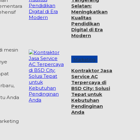
ilah
Selatan:
 sementara
Meningkatkan
ehensif
Kualitas
Pendidikan
Digital di Era
Modern
di mesin
Marketing
nye
Kontraktor Jasa
apat
Service AC
Terpercaya di
rbaru,
BSD City: Solusi
Tepat untuk
ntu Anda
Kebutuhan
Pendinginan
Anda
arketing