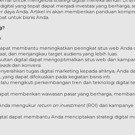
rnal untuk mengelola strategi digital mereka sendiri. Di sin
 digital yang tepat dapat menjadi investasi yang berharga,
r daya Anda. Artikel ini akan memberikan panduan kompr
at untuk bisnis Anda.
g?
:
 dapat membantu meningkatkan peringkat situs web Anda 
ial, dan menjangkau target audiens yang lebih luas.
ultan digital dapat mengoptimalkan situs web dan kampa
leads
dan konversi.
erahkan tugas digital marketing kepada ahlinya, Anda d
ng dapat difokuskan pada kegiatan bisnis inti.
elalu mengikuti perkembangan tren dan teknologi digital te
 dapat memberikan wawasan pasar yang berharga, memba
u Anda mengukur
return on investment
(ROI) dari kampanye
ital dapat membantu Anda menciptakan strategi digital m