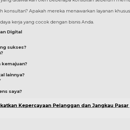
leh konsultan? Apakah mereka menawarkan layanan khusus
daya kerja yang cocok dengan bisnis Anda.
n Digital
ang sukses?
n?
n kemajuan?
l lainnya?
?
ens saya?
gkatkan Kepercayaan Pelanggan dan Jangkau Pasar