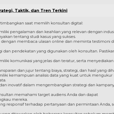
tegi, Taktik, dan Tren Terkini
rtimbangkan saat memilih konsultan digital:
iliki pengalaman dan keahlian yang relevan dengan indust
nyakan tentang studi kasus yang sukses.
n dengan membaca ulasan online dan meminta testimoni da
i dan pendekatan yang digunakan oleh konsultan. Pastikan
iliki komunikasi yang jelas dan teratur, serta menyediakan
ansparan dan jujur tentang biaya, strategi, dan hasil yang di
iliki kemampuan analisis data yang kuat untuk mengukur k
ta.
if dan inovatif dalam mengembangkan strategi dan kampan
nsultan memahami target audiens Anda dan dapat
ngkau mereka.
yang responsif terhadap pertanyaan dan permintaan Anda, s
 yang ditawarkan oleh beberapa konsultan sebelum mem