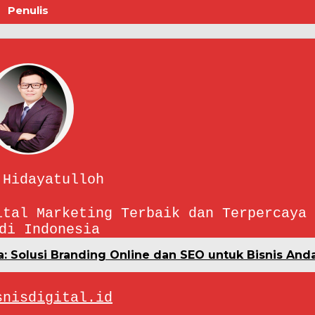
Penulis
 Hidayatulloh
ital Marketing Terbaik dan Terpercaya 
di Indonesia
a: Solusi Branding Online dan SEO untuk Bisnis And
snisdigital.id