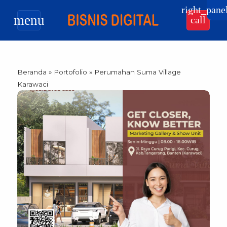
right_pane
menu
call
Beranda
»
Portofolio
»
Perumahan Suma Village
Karawaci