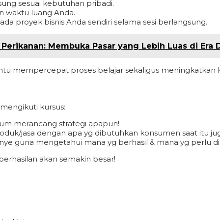
ng sesuai kebutuhan pribadi.
n waktu luang Anda.
ada proyek bisnis Anda sendiri selama sesi berlangsung.
erikanan: Membuka Pasar yang Lebih Luas di Era D
u mempercepat proses belajar sekaligus meningkatkan 
 mengikuti kursus:
elum merancang strategi apapun!
produk/jasa dengan apa yg dibutuhkan konsumen saat itu ju
panye guna mengetahui mana yg berhasil & mana yg perlu di
erhasilan akan semakin besar!