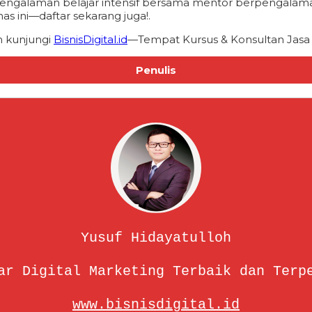
ri pengalaman belajar intensif bersama mentor berpenga
s ini—daftar sekarang juga!.
n kunjungi
BisnisDigital.id
—Tempat Kursus & Konsultan Jasa 
Penulis
Yusuf Hidayatulloh
ar Digital Marketing Terbaik dan Terp
www.bisnisdigital.id