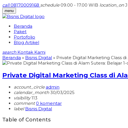
call
08170009168
schedule
09.00 - 17.00 WIB
location_on
J
menu
Beranda
Paket
Portofolio
Blog Artikel
search
Kontak Kami
Beranda
»
Bisnis Digital
»
Private Digital Marketing Class di
Private Digital Marketing Class di Ala
account_circle
admin
calendar_month
30/03/2025
visibility
113
comment
0 komentar
label
Bisnis Digital
Table of Contents