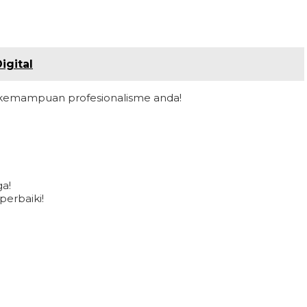
igital
kemampuan profesionalisme anda!
ga!
perbaiki!