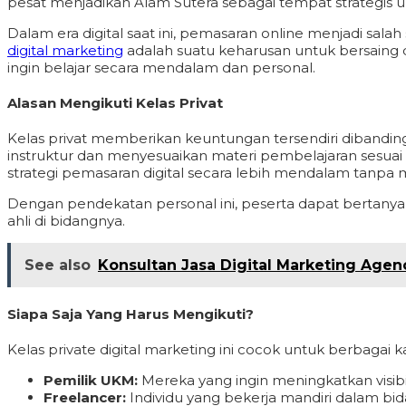
pesat menjadikan Alam Sutera sebagai tempat strategis
Dalam era digital saat ini, pemasaran online menjadi sa
digital marketing
adalah suatu keharusan untuk bersaing di
ingin belajar secara mendalam dan personal.
Alasan Mengikuti Kelas Privat
Kelas privat memberikan keuntungan tersendiri dibandin
instruktur dan menyesuaikan materi pembelajaran sesuai 
strategi pemasaran digital secara lebih mendalam tanpa 
Dengan pendekatan personal ini, peserta dapat bertanya 
ahli di bidangnya.
See also
Konsultan Jasa Digital Marketing Age
Siapa Saja Yang Harus Mengikuti?
Kelas private digital marketing ini cocok untuk berbagai k
Pemilik UKM:
Mereka yang ingin meningkatkan visibi
Freelancer:
Individu yang bekerja mandiri dalam bida