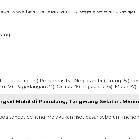
 agar siswa bisa menerapkan ilmu segera setelah dipelajari!
rang:
) Jatiuwung 12 ) Perumnas 13 ) Neglasari 14 ) Curug 15 ) Leg
 23). Pagedangan 24). Cisauk 25). Tigaraksa 26). Mauk 27). 
ngkel Mobil di Pamulang, Tangerang Selatan: Menin
ngga sangat penting melakukan riset pasar sebelum menentu