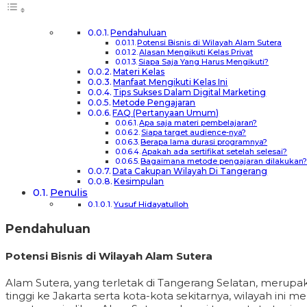
Pendahuluan
Potensi Bisnis di Wilayah Alam Sutera
Alasan Mengikuti Kelas Privat
Siapa Saja Yang Harus Mengikuti?
Materi Kelas
Manfaat Mengikuti Kelas Ini
Tips Sukses Dalam Digital Marketing
Metode Pengajaran
FAQ (Pertanyaan Umum)
Apa saja materi pembelajaran?
Siapa target audience-nya?
Berapa lama durasi programnya?
Apakah ada sertifikat setelah selesai?
Bagaimana metode pengajaran dilakukan
Data Cakupan Wilayah Di Tangerang
Kesimpulan
Penulis
Yusuf Hidayatulloh
Pendahuluan
Potensi Bisnis di Wilayah Alam Sutera
Alam Sutera, yang terletak di Tangerang Selatan, merupak
tinggi ke Jakarta serta kota-kota sekitarnya, wilayah in