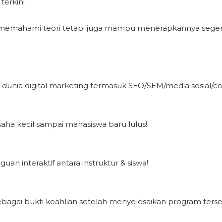
terkini
emahami teori tetapi juga mampu menerapkannya segera s
unia digital marketing termasuk SEO/SEM/media sosial/con
aha kecil sampai mahasiswa baru lulus!
n interaktif antara instruktur & siswa!
ebagai bukti keahlian setelah menyelesaikan program terse