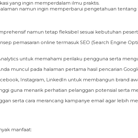
kasi yang ingin memperdalam ilmu praktis.
laman namun ingin memperbarui pengetahuan tentang tre
komprehensif namun tetap fleksibel sesuai kebutuhan pesert
ep pemasaran online termasuk SEO (Search Engine Optimiz
 Analytics untuk memahami perilaku pengguna serta menguk
Anda muncul pada halaman pertama hasil pencarian Google
Facebook, Instagram, LinkedIn untuk membangun brand aw
ggi guna menarik perhatian pelanggan potensial serta memb
gan serta cara merancang kampanye email agar lebih me
nyak manfaat: