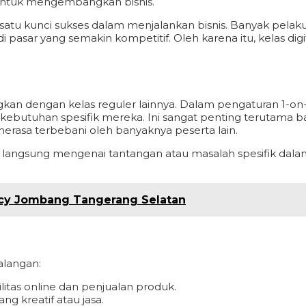
 untuk mengembangkan bisnis.
lah satu kunci sukses dalam menjalankan bisnis. Banyak pe
 pasar yang semakin kompetitif. Oleh karena itu, kelas di
gkan dengan kelas reguler lainnya. Dalam pengaturan 1-on
kebutuhan spesifik mereka. Ini sangat penting terutama ba
merasa terbebani oleh banyaknya peserta lain.
langsung mengenai tantangan atau masalah spesifik dalam 
ncy Jombang Tangerang Selatan
alangan:
litas online dan penjualan produk.
ng kreatif atau jasa.