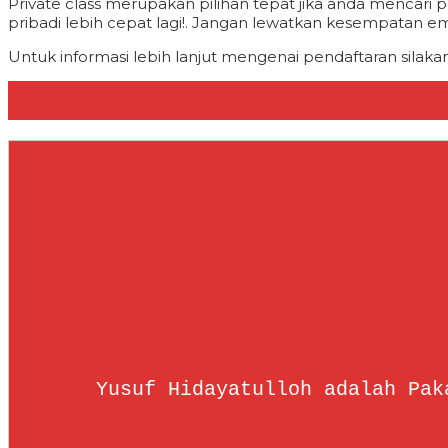
Private class merupakan pilihan tepat jika anda menca
pribadi lebih cepat lagi!. Jangan lewatkan kesempatan ema
Untuk informasi lebih lanjut mengenai pendaftaran silaka
Yusuf Hidayatulloh adalah Pak