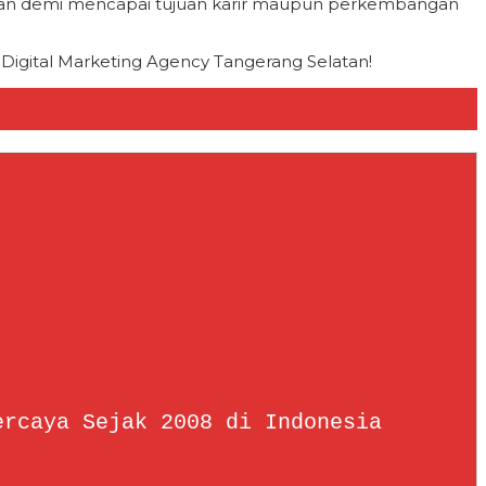
laman demi mencapai tujuan karir maupun perkembangan
Digital Marketing Agency Tangerang Selatan!
ercaya Sejak 2008 di Indonesia