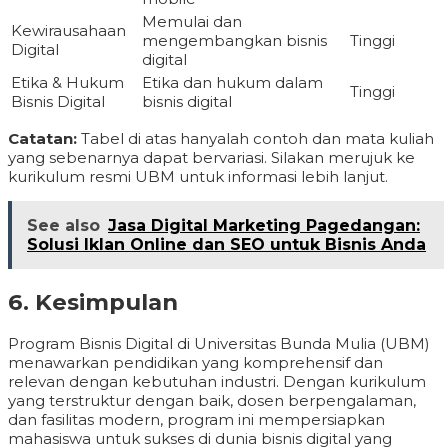
Memulai dan
Kewirausahaan
mengembangkan bisnis
Tinggi
Digital
digital
Etika & Hukum
Etika dan hukum dalam
Tinggi
Bisnis Digital
bisnis digital
Catatan:
Tabel di atas hanyalah contoh dan mata kuliah
yang sebenarnya dapat bervariasi. Silakan merujuk ke
kurikulum resmi UBM untuk informasi lebih lanjut.
See also
Jasa Digital Marketing Pagedangan:
Solusi Iklan Online dan SEO untuk Bisnis Anda
6. Kesimpulan
Program Bisnis Digital di Universitas Bunda Mulia (UBM)
menawarkan pendidikan yang komprehensif dan
relevan dengan kebutuhan industri. Dengan kurikulum
yang terstruktur dengan baik, dosen berpengalaman,
dan fasilitas modern, program ini mempersiapkan
mahasiswa untuk sukses di dunia bisnis digital yang