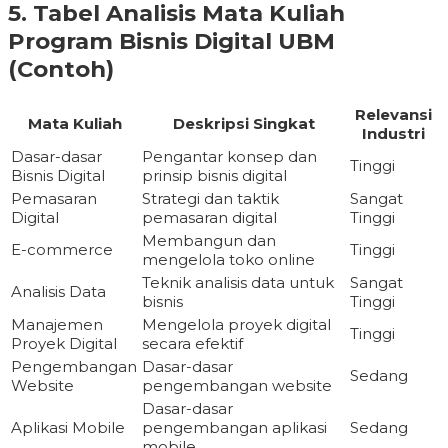
5. Tabel Analisis Mata Kuliah
Program Bisnis Digital UBM
(Contoh)
Relevansi
Mata Kuliah
Deskripsi Singkat
Industri
Dasar-dasar
Pengantar konsep dan
Tinggi
Bisnis Digital
prinsip bisnis digital
Pemasaran
Strategi dan taktik
Sangat
Digital
pemasaran digital
Tinggi
Membangun dan
E-commerce
Tinggi
mengelola toko online
Teknik analisis data untuk
Sangat
Analisis Data
bisnis
Tinggi
Manajemen
Mengelola proyek digital
Tinggi
Proyek Digital
secara efektif
Pengembangan
Dasar-dasar
Sedang
Website
pengembangan website
Dasar-dasar
Aplikasi Mobile
pengembangan aplikasi
Sedang
mobile