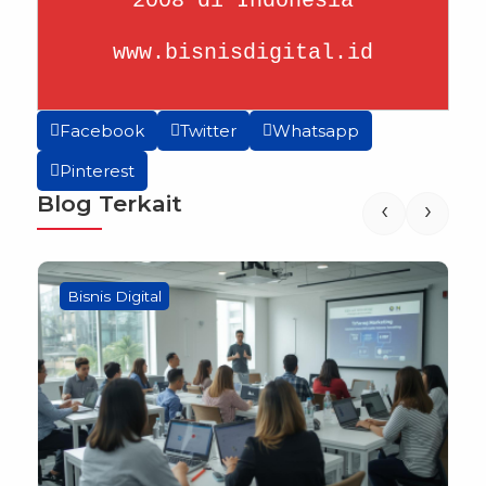
2008 di Indonesia
www.bisnisdigital.id
Facebook
Twitter
Whatsapp
Pinterest
Blog Terkait
‹
›
Bisnis Digital