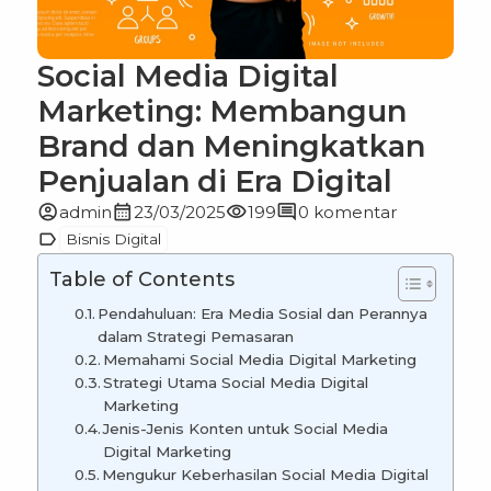
Social Media Digital
Marketing: Membangun
Brand dan Meningkatkan
Penjualan di Era Digital
account_circle
calendar_month
visibility
comment
admin
23/03/2025
199
0 komentar
label
Bisnis Digital
Table of Contents
Pendahuluan: Era Media Sosial dan Perannya
dalam Strategi Pemasaran
Memahami Social Media Digital Marketing
Strategi Utama Social Media Digital
Marketing
Jenis-Jenis Konten untuk Social Media
Digital Marketing
Mengukur Keberhasilan Social Media Digital