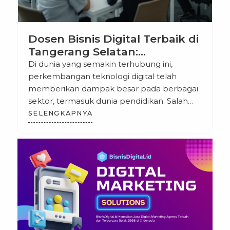
Dosen Bisnis Digital Terbaik di
Tangerang Selatan:
Meningkatkan Kualitas
Di dunia yang semakin terhubung ini,
Pendidikan Digital di Era
perkembangan teknologi digital telah
Modern
memberikan dampak besar pada berbagai
sektor, termasuk dunia pendidikan. Salah
satu sektor yang berkembang pesat adalah
SELENGKAPNYA
bisnis digital, yang menjadi bidang yang
sangat diminati oleh para mahasiswa dan
profesional yang ingin mengembangkan
keahlian di bidang ini. Tangerang Selatan,
sebagai salah satu kota berkembang di
Indonesia, […]