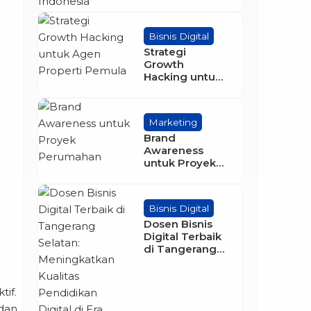
Terbaik di
Indonesia
Bisnis Digital
Strategi
Growth
Hacking untuk
Agen Properti
Pemula
Marketing
Brand
Awareness
untuk Proyek
Perumahan
Bisnis Digital
Dosen Bisnis
Digital Terbaik
di Tangerang
Selatan:
Meningkatkan
Kualitas
if.
Pendidikan
 dan