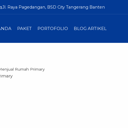
n
Jl. Raya Pagedangan, BSD City Tangerang Banten
ANDA
PAKET
PORTOFOLIO
BLOG ARTIKEL
 Menjual Rumah Primary