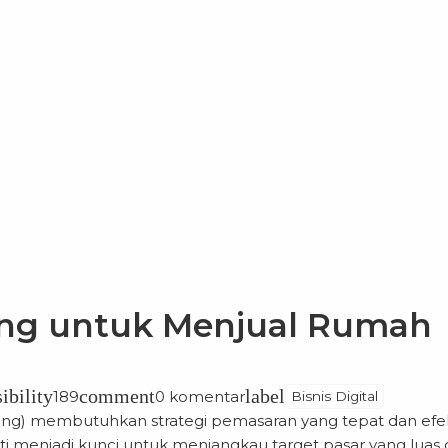
ting untuk Menjual Rumah
sibility
comment
label
189
0 komentar
Bisnis Digital
g) membutuhkan strategi pemasaran yang tepat dan efekt
ti
menjadi kunci untuk menjangkau target pasar yang luas