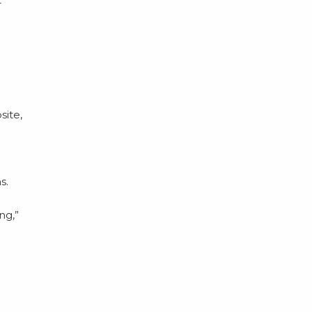
site,
s.
ng,”