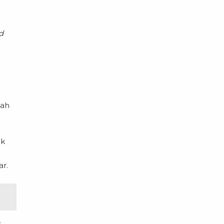
d
mah
ik
ar.
t