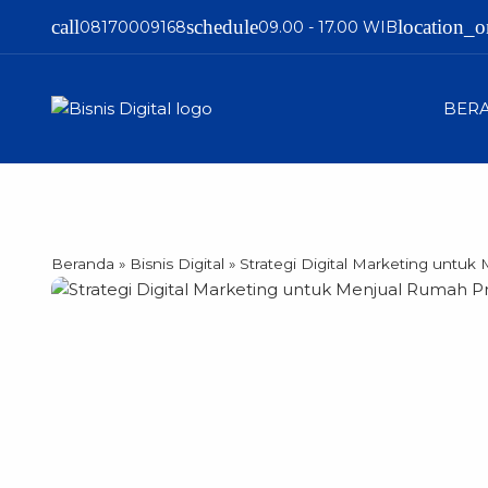
call
schedule
location_o
08170009168
09.00 - 17.00 WIB
BER
Beranda
»
Bisnis Digital
»
Strategi Digital Marketing untuk