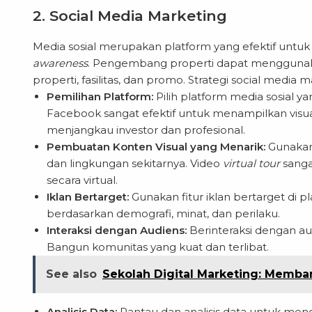
2. Social Media Marketing
Media sosial merupakan platform yang efektif unt
awareness
. Pengembang properti dapat menggunaka
properti, fasilitas, dan promo. Strategi social media m
Pemilihan Platform:
Pilih platform media sosial y
Facebook sangat efektif untuk menampilkan visua
menjangkau investor dan profesional.
Pembuatan Konten Visual yang Menarik:
Gunakan 
dan lingkungan sekitarnya. Video
virtual tour
sanga
secara virtual.
Iklan Bertarget:
Gunakan fitur iklan bertarget di 
berdasarkan demografi, minat, dan perilaku.
Interaksi dengan Audiens:
Berinteraksi dengan au
Bangun komunitas yang kuat dan terlibat.
See also
Sekolah Digital Marketing: Memban
Analisis Data:
Pantau dan analisis data untuk men