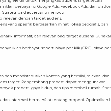
ra yang efektif untuk menjangkau audiens target secara
iklan berbayar di Google Ads, Facebook Ads, dan platfo
trategi paid advertising meliputi:
ng relevan dengan target audiens.
ns yang spesifik berdasarkan minat, lokasi geografis, dan
enarik, informatif, dan relevan bagi target audiens. Gunaka
nye iklan berbayar, seperti biaya per klik (CPC), biaya per
n dan mendistribusikan konten yang bernilai, relevan, dan
iens target. Pengembang properti dapat menggunakan
royek properti, gaya hidup, dan tips membeli rumah. Strat
ips, dan informasi bermanfaat tentang properti. Optimalkan 