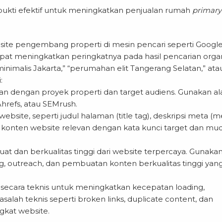
erbukti efektif untuk meningkatkan penjualan rumah
primary
bsite pengembang properti di mesin pencari seperti Google
 meningkatkan peringkatnya pada hasil pencarian orga
inimalis Jakarta,” “perumahan elit Tangerang Selatan,” ata
:
evan dengan proyek properti dan target audiens. Gunakan al
Ahrefs, atau SEMrush.
site, seperti judul halaman (title tag), deskripsi meta (m
an konten website relevan dengan kata kunci target dan mu
uat dan berkualitas tinggi dari website terpercaya. Gunaka
g, outreach, dan pembuatan konten berkualitas tinggi yan
 secara teknis untuk meningkatkan kecepatan loading,
alah teknis seperti broken links, duplicate content, dan
gkat website.