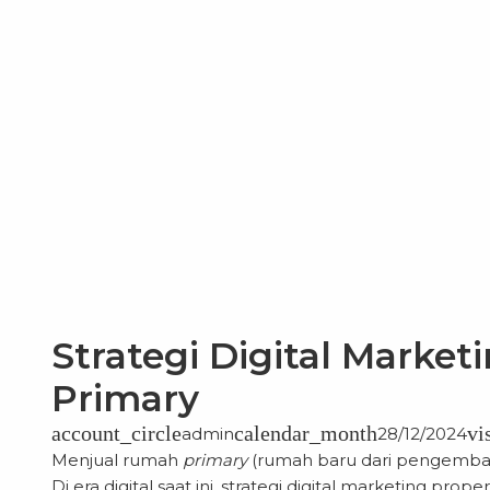
Strategi Digital Marke
Primary
account_circle
calendar_month
vi
admin
28/12/2024
Menjual rumah
primary
(rumah baru dari pengemban
Di era digital saat ini,
strategi digital marketing proper