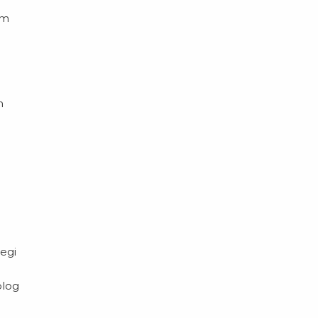
rm
n
egi
blog