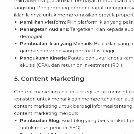
Paid advertising, atau iklan berbayar, merupakan ca
langsung. Pengembang properti dapat menggunakan 
iklan lainnya untuk mempromosikan proyek properti. S
Pemilihan Platform:
Pilih platform iklan yang pali
Penargetan Audiens:
Targetkan iklan kepada audie
demografi.
Pembuatan Iklan yang Menarik:
Buat iklan yang m
gambar dan video yang berkualitas tinggi.
Pengukuran Kinerja:
Pantau dan ukur kinerja kampa
akuisisi (CPA), dan return on investment (ROI).
5. Content Marketing
Content marketing adalah strategi untuk menciptaka
konsisten untuk menarik dan mempertahankan aud
content marketing untuk berbagi informasi tentang p
content marketing meliputi:
Pembuatan Blog:
Buat blog yang berisi artikel, t
untuk mesin pencari (SEO).