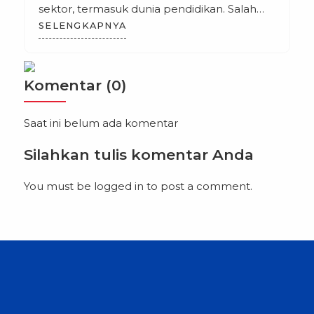
sektor, termasuk dunia pendidikan. Salah
satu sektor yang berkembang pesat adalah
SELENGKAPNYA
bisnis digital, yang menjadi bidang yang
sangat diminati oleh para mahasiswa dan
profesional yang ingin mengembangkan
Komentar (0)
keahlian di bidang ini. Tangerang Selatan,
sebagai salah satu kota berkembang di
Saat ini belum ada komentar
Indonesia, […]
Silahkan tulis komentar Anda
You must be
logged in
to post a comment.