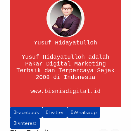
Yusuf Hidayatulloh
Yusuf Hidayatulloh adalah
Pakar Digital Marketing
Terbaik dan Terpercaya Sejak
2008 di Indonesia
www.bisnisdigital.id
Facebook
Twitter
Whatsapp
Pinterest