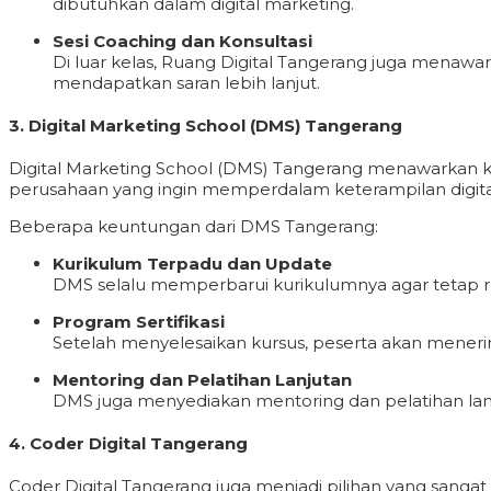
dibutuhkan dalam digital marketing.
Sesi Coaching dan Konsultasi
Di luar kelas, Ruang Digital Tangerang juga menawa
mendapatkan saran lebih lanjut.
3.
Digital Marketing School (DMS) Tangerang
Digital Marketing School (DMS) Tangerang menawarkan kur
perusahaan yang ingin memperdalam keterampilan digita
Beberapa keuntungan dari DMS Tangerang:
Kurikulum Terpadu dan Update
DMS selalu memperbarui kurikulumnya agar tetap re
Program Sertifikasi
Setelah menyelesaikan kursus, peserta akan menerima
Mentoring dan Pelatihan Lanjutan
DMS juga menyediakan mentoring dan pelatihan lan
4.
Coder Digital Tangerang
Coder Digital Tangerang juga menjadi pilihan yang sangat