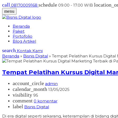
call
schedule
location_o
08170009168
09.00 - 17.00 WIB
menu
Beranda
Paket
Portofolio
Blog Artikel
search
Kontak Kami
Beranda
»
Bisnis Digital
»
Tempat Pelatihan Kursus Digital
Tempat Pelatihan Kursus Digital Ma
account_circle
admin
calendar_month
13/05/2025
visibility
95
comment
0 komentar
label
Bisnis Digital
Di era digital seperti sekarang, keterampilan di bidang di