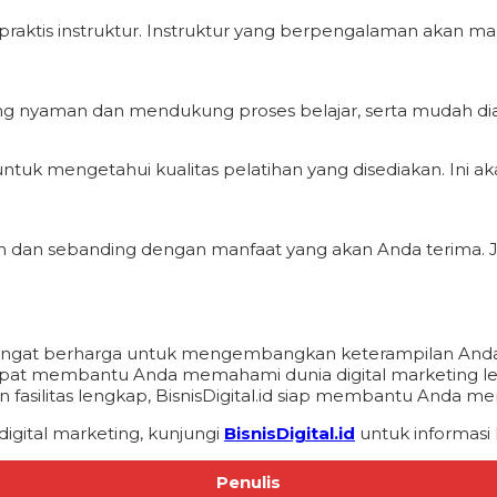
praktis instruktur. Instruktur yang berpengalaman akan 
ang nyaman dan mendukung proses belajar, serta mudah diak
 untuk mengetahui kualitas pelatihan yang disediakan. Ini
ran dan sebanding dengan manfaat yang akan Anda terim
ng sangat berharga untuk mengembangkan keterampilan And
pat membantu Anda memahami dunia digital marketing leb
n fasilitas lengkap, BisnisDigital.id siap membantu Anda m
igital marketing, kunjungi
BisnisDigital.id
untuk informasi l
Penulis