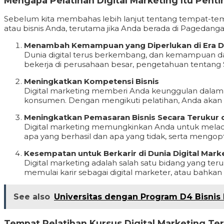
Mengapa Pelatihan Digital Marketing Itu Penti
Sebelum kita membahas lebih lanjut tentang tempat-temp
atau bisnis Anda, terutama jika Anda berada di Pagedang
Menambah Kemampuan yang Diperlukan di Era Di
Dunia digital terus berkembang, dan kemampuan dal
bekerja di perusahaan besar, pengetahuan tentang 
Meningkatkan Kompetensi Bisnis
Digital marketing memberi Anda keunggulan dala
konsumen. Dengan mengikuti pelatihan, Anda akan m
Meningkatkan Pemasaran Bisnis Secara Terukur d
Digital marketing memungkinkan Anda untuk melacak
apa yang berhasil dan apa yang tidak, serta mengop
Kesempatan untuk Berkarir di Dunia Digital Mark
Digital marketing adalah salah satu bidang yang te
memulai karir sebagai digital marketer, atau bahkan
See also
Universitas dengan Program D4 Bisnis 
Tempat Pelatihan Kursus Digital Marketing Te