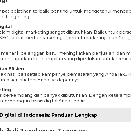
ng?
at pelatihan terbaik, penting untuk mengetahui mengapa 
an, Tangerang.
gital
am digital marketing sangat dibutuhkan. Baik untuk perso
SEO, social media marketing, content marketing, dan Goo
m menarik pelanggan baru, meningkatkan penjualan, da
endapatkan keterampilan yang diperlukan untuk mencapai
an Efisien
 hasil dari setiap kampanye pemasaran yang Anda lakukan
timalkan strategi Anda ke depannya.
eting
rus berkembang dan banyak dibutuhkan. Dengan keterampila
 membangun bisnis digital Anda sendiri.
Digital di Indonesia: Panduan Lengkap
rbaik di Pagedangan, Tangerang