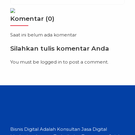
bisnis digital, yang menjadi bidang yang
sangat diminati oleh para mahasiswa dan
profesional yang ingin mengembangkan
Komentar (0)
keahlian di bidang ini. Tangerang Selatan,
sebagai salah satu kota berkembang di
Saat ini belum ada komentar
Indonesia, […]
Silahkan tulis komentar Anda
You must be
logged in
to post a comment.
Bisnis Digital Adalah Konsultan Jasa Digital