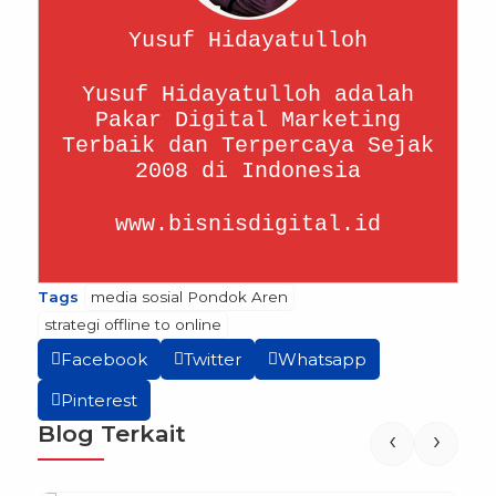
Yusuf Hidayatulloh
Yusuf Hidayatulloh adalah
Pakar Digital Marketing
Terbaik dan Terpercaya Sejak
2008 di Indonesia
www.bisnisdigital.id
Tags
media sosial Pondok Aren
strategi offline to online
Facebook
Twitter
Whatsapp
Pinterest
Blog Terkait
‹
›