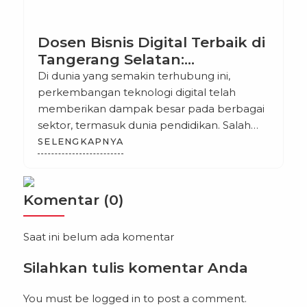
Dosen Bisnis Digital Terbaik di
Tangerang Selatan:
Meningkatkan Kualitas
Di dunia yang semakin terhubung ini,
Pendidikan Digital di Era
perkembangan teknologi digital telah
Modern
memberikan dampak besar pada berbagai
sektor, termasuk dunia pendidikan. Salah
satu sektor yang berkembang pesat adalah
SELENGKAPNYA
bisnis digital, yang menjadi bidang yang
sangat diminati oleh para mahasiswa dan
profesional yang ingin mengembangkan
Komentar (0)
keahlian di bidang ini. Tangerang Selatan,
sebagai salah satu kota berkembang di
Saat ini belum ada komentar
Indonesia, […]
Silahkan tulis komentar Anda
You must be
logged in
to post a comment.