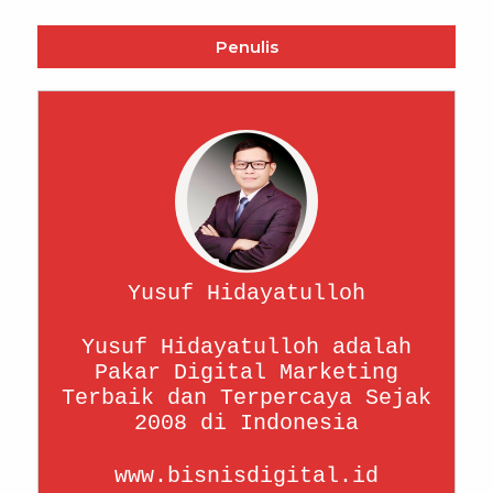
Penulis
Yusuf Hidayatulloh
Yusuf Hidayatulloh adalah
Pakar Digital Marketing
Terbaik dan Terpercaya Sejak
2008 di Indonesia
www.bisnisdigital.id