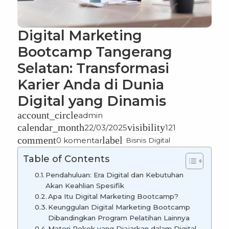
Digital Marketing
Bootcamp Tangerang
Selatan: Transformasi
Karier Anda di Dunia
Digital yang Dinamis
account_circle
admin
calendar_month
visibility
22/03/2025
121
comment
label
0 komentar
Bisnis Digital
Table of Contents
Pendahuluan: Era Digital dan Kebutuhan
Akan Keahlian Spesifik
Apa Itu Digital Marketing Bootcamp?
Keunggulan Digital Marketing Bootcamp
Dibandingkan Program Pelatihan Lainnya
Materi Pokok yang Diajarkan dalam Digital