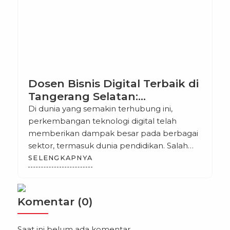
Dosen Bisnis Digital Terbaik di
Tangerang Selatan:
Meningkatkan Kualitas
Di dunia yang semakin terhubung ini,
Pendidikan Digital di Era
perkembangan teknologi digital telah
Modern
memberikan dampak besar pada berbagai
sektor, termasuk dunia pendidikan. Salah
satu sektor yang berkembang pesat adalah
SELENGKAPNYA
bisnis digital, yang menjadi bidang yang
sangat diminati oleh para mahasiswa dan
profesional yang ingin mengembangkan
Komentar (0)
keahlian di bidang ini. Tangerang Selatan,
sebagai salah satu kota berkembang di
Saat ini belum ada komentar