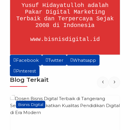
Yusuf Hidayatulloh adalah
Pakar Digital Marketing
Terbaik dan Terpercaya Sejak
2008 di Indonesia
www.bisnisdigital.id
Facebook
Twitter
Whatsapp
Pinterest
Blog Terkait
‹
›
Bisnis Digital