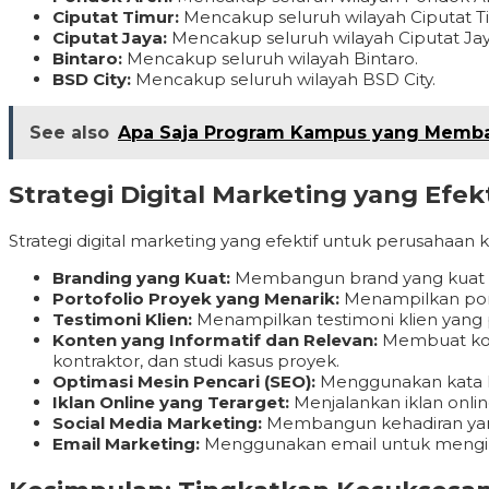
Ciputat Timur:
Mencakup seluruh wilayah Ciputat T
Ciputat Jaya:
Mencakup seluruh wilayah Ciputat Jay
Bintaro:
Mencakup seluruh wilayah Bintaro.
BSD City:
Mencakup seluruh wilayah BSD City.
See also
Apa Saja Program Kampus yang Membant
Strategi Digital Marketing yang Efe
Strategi digital marketing yang efektif untuk perusahaan k
Branding yang Kuat:
Membangun brand yang kuat dan
Portofolio Proyek yang Menarik:
Menampilkan porto
Testimoni Klien:
Menampilkan testimoni klien yan
Konten yang Informatif dan Relevan:
Membuat konte
kontraktor, dan studi kasus proyek.
Optimasi Mesin Pencari (SEO):
Menggunakan kata ku
Iklan Online yang Terarget:
Menjalankan iklan onlin
Social Media Marketing:
Membangun kehadiran yang 
Email Marketing:
Menggunakan email untuk mengiri