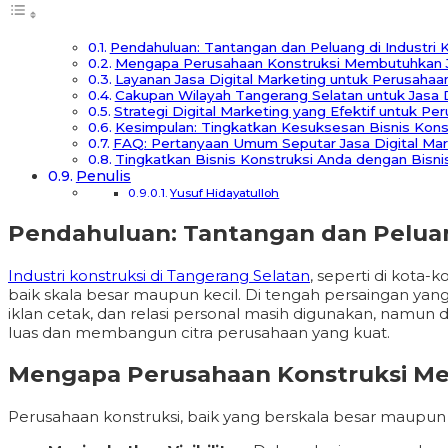
Pendahuluan: Tantangan dan Peluang di Industri 
Mengapa Perusahaan Konstruksi Membutuhkan Ja
Layanan Jasa Digital Marketing untuk Perusahaa
Cakupan Wilayah Tangerang Selatan untuk Jasa D
Strategi Digital Marketing yang Efektif untuk Pe
Kesimpulan: Tingkatkan Kesuksesan Bisnis Konst
FAQ: Pertanyaan Umum Seputar Jasa Digital Mar
Tingkatkan Bisnis Konstruksi Anda dengan Bisnisd
Penulis
Yusuf Hidayatulloh
Pendahuluan: Tantangan dan Peluang
Industri konstruksi di Tangerang Selatan
, seperti di kota
baik skala besar maupun kecil. Di tengah persaingan yang 
iklan cetak, dan relasi personal masih digunakan, namun di
luas dan membangun citra perusahaan yang kuat.
Mengapa Perusahaan Konstruksi Me
Perusahaan konstruksi, baik yang berskala besar maupun k