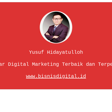
Yusuf Hidayatulloh
ar Digital Marketing Terbaik dan Terp
www.bisnisdigital.id