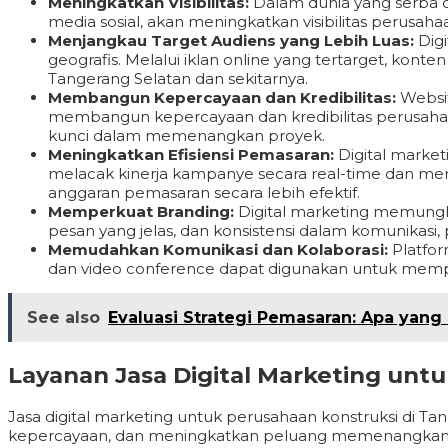
Meningkatkan Visibilitas:
Dalam dunia yang serba di
media sosial, akan meningkatkan visibilitas perusa
Menjangkau Target Audiens yang Lebih Luas:
Digi
geografis. Melalui iklan online yang tertarget, kon
Tangerang Selatan dan sekitarnya.
Membangun Kepercayaan dan Kredibilitas:
Websit
membangun kepercayaan dan kredibilitas perusahaan 
kunci dalam memenangkan proyek.
Meningkatkan Efisiensi Pemasaran:
Digital marke
melacak kinerja kampanye secara real-time dan me
anggaran pemasaran secara lebih efektif.
Memperkuat Branding:
Digital marketing memungk
pesan yang jelas, dan konsistensi dalam komunikasi
Memudahkan Komunikasi dan Kolaborasi:
Platfor
dan video conference dapat digunakan untuk mempe
See also
Evaluasi Strategi Pemasaran: Apa yang
Layanan Jasa Digital Marketing unt
Jasa digital marketing untuk perusahaan konstruksi di 
kepercayaan, dan meningkatkan peluang memenangkan pr