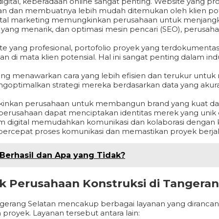
gital, keberadaan online sangat penting. Website yang prof
haan dan membuatnya lebih mudah ditemukan oleh klien pot
tal marketing memungkinkan perusahaan untuk menjangkau
ten yang menarik, dan optimasi mesin pencari (SEO), perusah
e yang profesional, portofolio proyek yang terdokumentasi 
di mata klien potensial. Hal ini sangat penting dalam ind
ting menawarkan cara yang lebih efisien dan terukur unt
ngoptimalkan strategi mereka berdasarkan data yang akur
inkan perusahaan untuk membangun brand yang kuat dan
, perusahaan dapat menciptakan identitas merek yang unik
m digital memudahkan komunikasi dan kolaborasi dengan klie
rcepat proses komunikasi dan memastikan proyek berjala
 Berhasil dan Apa yang Tidak?
uk Perusahaan Konstruksi di Tangeran
Tangerang Selatan mencakup berbagai layanan yang diranca
oyek. Layanan tersebut antara lain: