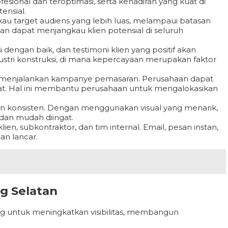
esional dan teroptimasi, serta kehadiran yang kuat di
ensial.
 target audiens yang lebih luas, melampaui batasan
aan dapat menjangkau klien potensial di seluruh
dengan baik, dan testimoni klien yang positif akan
ustri konstruksi, di mana kepercayaan merupakan faktor
uk menjalankan kampanye pemasaran. Perusahaan dapat
at. Hal ini membantu perusahaan untuk mengalokasikan
 konsisten. Dengan menggunakan visual yang menarik,
 dan mudah diingat.
n, subkontraktor, dan tim internal. Email, pesan instan,
n lancar.
g Selatan
ng untuk meningkatkan visibilitas, membangun