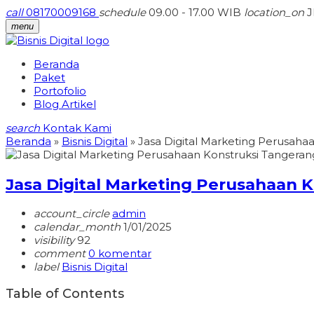
call
08170009168
schedule
09.00 - 17.00 WIB
location_on
J
menu
Beranda
Paket
Portofolio
Blog Artikel
search
Kontak Kami
Beranda
»
Bisnis Digital
»
Jasa Digital Marketing Perusaha
Jasa Digital Marketing Perusahaan 
account_circle
admin
calendar_month
1/01/2025
visibility
92
comment
0 komentar
label
Bisnis Digital
Table of Contents