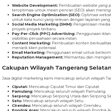
Website Development:
Pembuatan website yang pro
teroptimasi untuk mesin pencari (SEO) akan meningkat
Search Engine Optimization (SEO):
Optimasi websit
untuk kata kunci yang relevan dengan layanan yang 
Social Media Marketing (SMM):
Pengelolaan media
proyek-proyek terbaru.
Pay-Per-Click (PPC) Advertising:
Penggunaan iklan 
visibilitas perusahaan secara instan.
Content Marketing:
Pembuatan konten berkualitas ti
menarik klien potensial.
Email Marketing:
Penggunaan email untuk berkomuni
Reputation Management:
Memantau dan mengelola 
Cakupan Wilayah Tangerang Selatan 
Jasa digital marketing kami mencakup seluruh wilayah Ta
Ciputat:
Mencakup Ciputat Timur dan Ciputat.
Pamulang:
Mencakup seluruh wilayah Pamulang.
Serpong:
Mencakup Serpong Utara dan Serpong Se
Setu:
Mencakup seluruh wilayah Setu.
Cirendeu:
Mencakup seluruh wilayah Cirendeu.
Pondok Aren:
Mencakup seluruh wilayah Pondok A